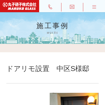
施工事例
works
ドアリモ設置 中区S様邸