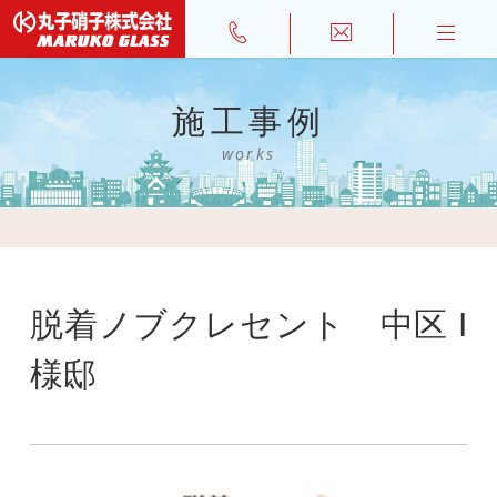
施工事例
works
脱着ノブクレセント 中区 I
様邸