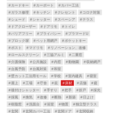
カードキー
カーポート
カバー工法
ガラス修理
キッチン
クレセント
コロナ対策
シェード
シャッター
スペーシア
テラス
ドアクローザー
ドアリモ
トイレ
バリアフリー
プライバシー
プラマードU
ブロック塀
ペット用網戸
ポケットキー
ポスト
マドリモ
リノベーション、改修
ロールスクリーン
三協アルミ
二重窓
介護保険
公共施設
内窓
動物園
収納網戸
台風予防
台風対策
和室
壁カット工法用モール
学校
室内建具
寝室
屋上
工場
庁舎
庇
床材
店舗
庭
後付けシャッター
手すり
把手
折戸
採光
採風
換気
改修
断熱
新築
日よけ
樹脂窓
洗面台
浴室
物置
独立型テラス
玄関
玄関カバー工法
玄関ドア
玄関収納