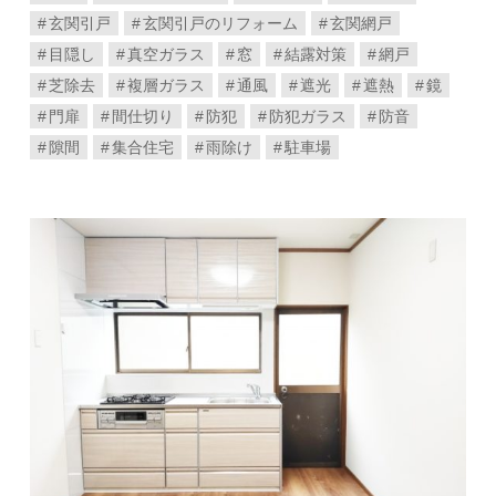
玄関引戸
玄関引戸のリフォーム
玄関網戸
目隠し
真空ガラス
窓
結露対策
網戸
芝除去
複層ガラス
通風
遮光
遮熱
鏡
門扉
間仕切り
防犯
防犯ガラス
防音
隙間
集合住宅
雨除け
駐車場