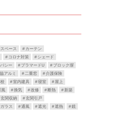
ースペース
カーテン
コロナ対策
シェード
バシー
プラマードU
ブロック塀
協アルミ
二重窓
介護保険
学校
室内建具
寝室
屋上
採風
換気
改修
断熱
新築
玄関収納
玄関引戸
層ガラス
通風
遮光
遮熱
鏡