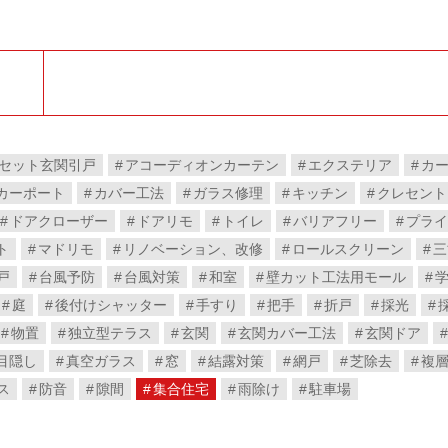
セット玄関引戸
アコーディオンカーテン
エクステリア
カ
カーポート
カバー工法
ガラス修理
キッチン
クレセント
ドアクローザー
ドアリモ
トイレ
バリアフリー
プライ
ト
マドリモ
リノベーション、改修
ロールスクリーン
三
戸
台風予防
台風対策
和室
壁カット工法用モール
庭
後付けシャッター
手すり
把手
折戸
採光
物置
独立型テラス
玄関
玄関カバー工法
玄関ドア
目隠し
真空ガラス
窓
結露対策
網戸
芝除去
複
ス
防音
隙間
集合住宅
雨除け
駐車場