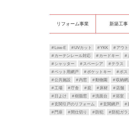
リフォーム事業
新築工事
Low-E
UVカット
YKK
アウト
カーテンレール対応
カードキー
シャッター
スペーシア
テラス
ペット用網戸
ポケットキー
ポス
公共施設
内窓
動物園
収納網
工場
庁舎
庇
床材
店舗
日よけ
樹脂窓
洗面台
浴室
玄関引戸のリフォーム
玄関網戸
門扉
間仕切り
防犯
防犯ガラ